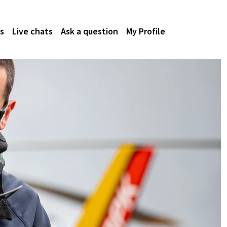
s
Live chats
Ask a question
My Profile