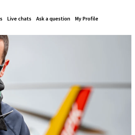
s
Live chats
Ask a question
My Profile