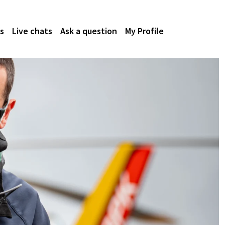
s
Live chats
Ask a question
My Profile