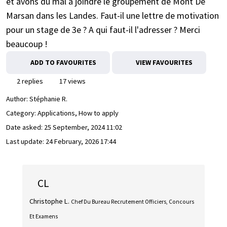
et avons du mal à joindre le groupement de Mont De
Marsan dans les Landes. Faut-il une lettre de motivation
pour un stage de 3e ? A qui faut-il l'adresser ? Merci
beaucoup !
ADD TO FAVOURITES
VIEW FAVOURITES
2 replies
17 views
Author:
Stéphanie R.
Category: Applications, How to apply
Date asked:
25 September, 2024 11:02
Last update:
24 February, 2026 17:44
CL
Christophe L.
Chef Du Bureau Recrutement Officiers, Concours
Et Examens