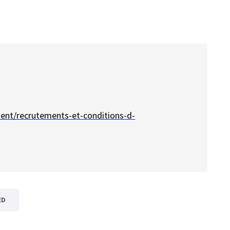
ment/recrutements-et-conditions-d-
ED