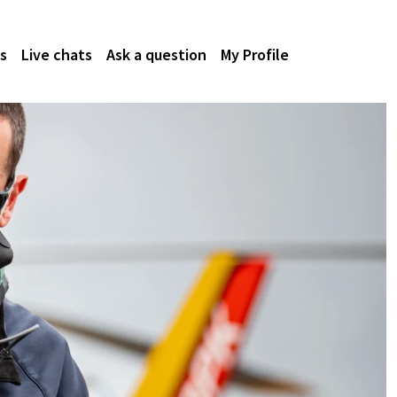
s
Live chats
Ask a question
My Profile