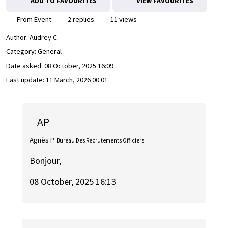
ADD TO FAVOURITES
VIEW FAVOURITES
From Event
2 replies
11 views
Author:
Audrey C.
Category: General
Date asked:
08 October, 2025 16:09
Last update:
11 March, 2026 00:01
AP
Agnès P.
Bureau Des Recrutements Officiers
Bonjour,
08 October, 2025 16:13