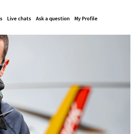
s
Live chats
Ask a question
My Profile