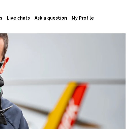
s
Live chats
Ask a question
My Profile