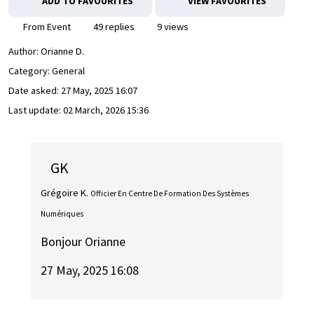
ADD TO FAVOURITES
VIEW FAVOURITES
From Event
49 replies
9 views
Author:
Orianne D.
Category: General
Date asked:
27 May, 2025 16:07
Last update:
02 March, 2026 15:36
GK
Grégoire K.
Officier En Centre De Formation Des Systèmes
Numériques
Bonjour Orianne
27 May, 2025 16:08