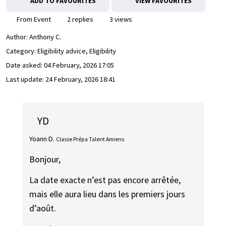
ADD TO FAVOURITES
VIEW FAVOURITES
From Event
2 replies
3 views
Author:
Anthony C.
Category: Eligibility advice, Eligibility
Date asked:
04 February, 2026 17:05
Last update:
24 February, 2026 18:41
YD
Yoann D.
Classe Prépa Talent Amiens
Bonjour,
La date exacte n’est pas encore arrêtée,
mais elle aura lieu dans les premiers jours
d’août.