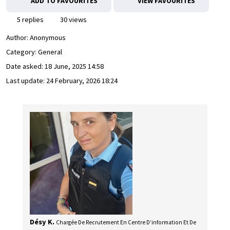
ADD TO FAVOURITES
VIEW FAVOURITES
5 replies
30 views
Author:
Anonymous
Category: General
Date asked:
18 June, 2025 14:58
Last update:
24 February, 2026 18:24
Désy K.
Chargée De Recrutement En Centre D’information Et De