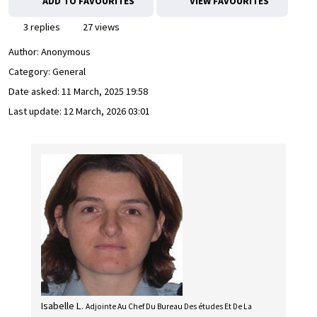
ADD TO FAVOURITES
VIEW FAVOURITES
3 replies
27 views
Author:
Anonymous
Category: General
Date asked:
11 March, 2025 19:58
Last update:
12 March, 2026 03:01
Isabelle L.
Adjointe Au Chef Du Bureau Des études Et De La