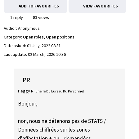
ADD TO FAVOURITES
VIEW FAVOURITES
1 reply
83 views
Author:
Anonymous
Category: Open roles, Open positions
Date asked:
01 July, 2022 08:31
Last update:
02 March, 2026 10:36
PR
Peggy R.
Cheffe Du Bureau Du Personnel
Bonjour,
non, nous ne détenons pas de STATS /
Données chiffrées sur les zones
d'affectation + ou - demandées.