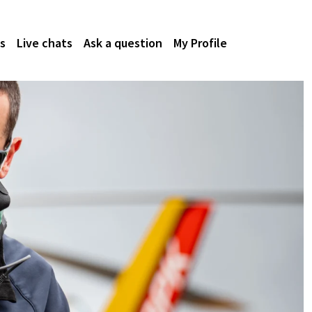
s
Live chats
Ask a question
My Profile