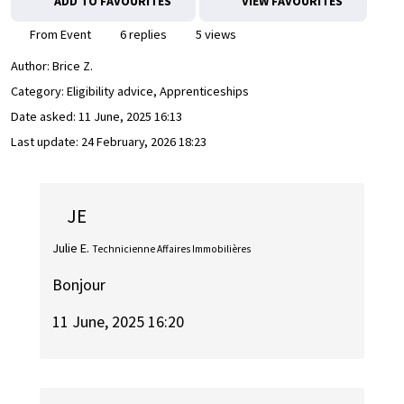
ADD TO FAVOURITES
VIEW FAVOURITES
From Event
6 replies
5 views
Author:
Brice Z.
Category: Eligibility advice, Apprenticeships
Date asked:
11 June, 2025 16:13
Last update:
24 February, 2026 18:23
JE
Julie E.
Technicienne Affaires Immobilières
Bonjour
11 June, 2025 16:20