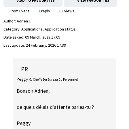
ADD TO FAVOURITES
VIEW FAVOURITES
From Event
1 reply
63 views
Author:
Adrien T.
Category: Applications, Application status
Date asked:
09 March, 2023 17:09
Last update:
24 February, 2026 17:39
PR
Peggy R.
Cheffe Du Bureau Du Personnel
Bonsoir Adrien,
de quels délais d'attente parles-tu ?
Peggy