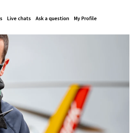
s
Live chats
Ask a question
My Profile