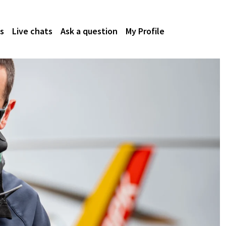
s
Live chats
Ask a question
My Profile