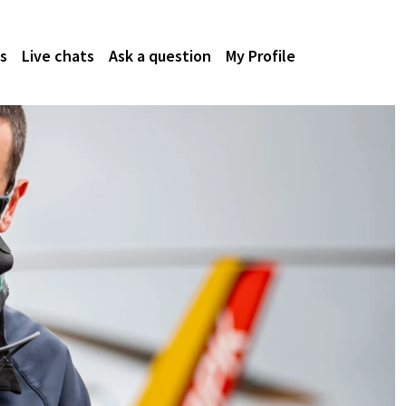
s
Live chats
Ask a question
My Profile