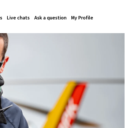
s
Live chats
Ask a question
My Profile