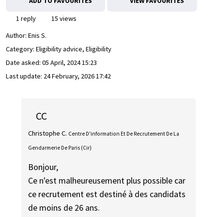
ADD TO FAVOURITES
VIEW FAVOURITES
1 reply
15 views
Author:
Enis S.
Category: Eligibility advice, Eligibility
Date asked:
05 April, 2024 15:23
Last update:
24 February, 2026 17:42
CC
Christophe C.
Centre D'information Et De Recrutement De La
Gendarmerie De Paris (Cir)
Bonjour,
Ce n'est malheureusement plus possible car
ce recrutement est destiné à des candidats
de moins de 26 ans.