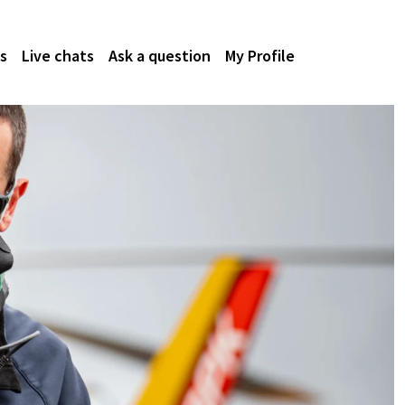
s
Live chats
Ask a question
My Profile