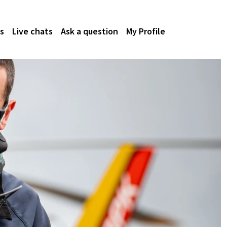
s
Live chats
Ask a question
My Profile