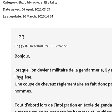
Category: Eligibility advice, Eligibility
Date asked:
07 April, 2022 03:09
Last update:
26 March, 2026 14:54
PR
Peggy R.
Cheffe Du Bureau Du Personnel
Bonjour,
lorsque l’on devient militaire de la gendarmerie, il
l’hygiène.
Une coupe de cheveux réglementaire en fait donc par
hommes.
Tout d’abord lors de l’intégration en école de gendar
avec une coupe courte pour les hommes et un chign