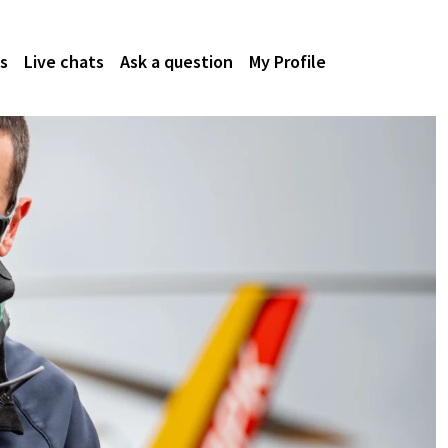
s
Live chats
Ask a question
My Profile