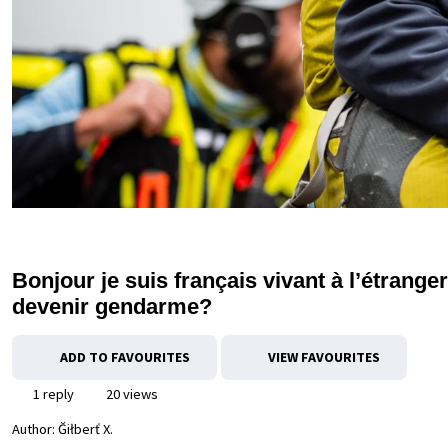
Bonjour je suis français vivant à l’étrange
devenir gendarme?
ADD TO FAVOURITES
VIEW FAVOURITES
1 reply
20 views
Author:
Ğiłberť X.