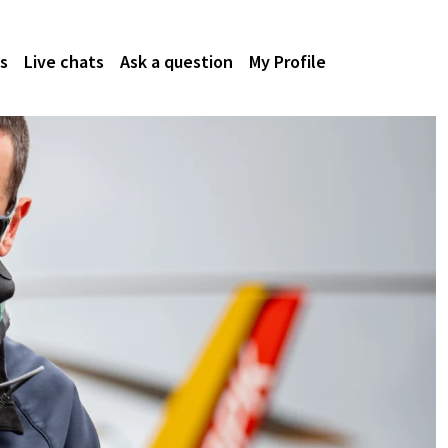
s
Live chats
Ask a question
My Profile