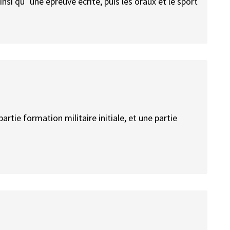
insi qu´une épreuve écrite, puis les oraux et le sport
rtie formation militaire initiale, et une partie