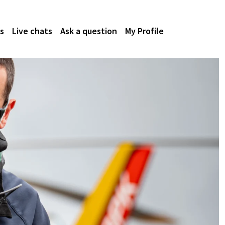
s
Live chats
Ask a question
My Profile