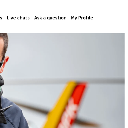
s
Live chats
Ask a question
My Profile