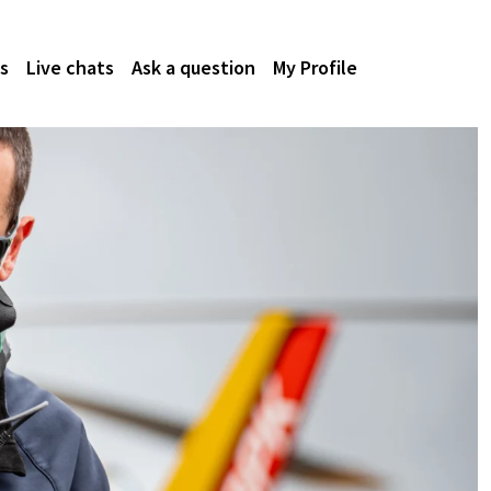
s
Live chats
Ask a question
My Profile