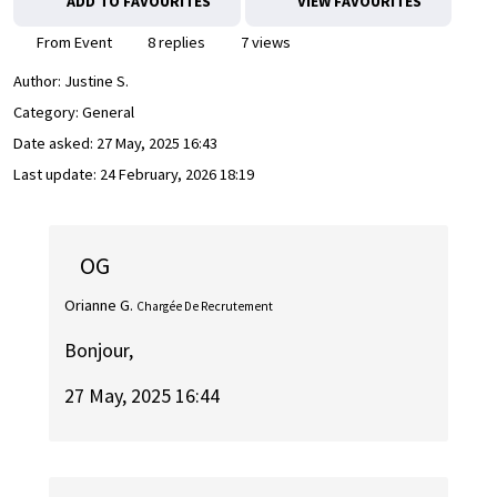
ADD TO FAVOURITES
VIEW FAVOURITES
From Event
8 replies
7 views
Author:
Justine S.
Category: General
Date asked:
27 May, 2025 16:43
Last update:
24 February, 2026 18:19
OG
Orianne G.
Chargée De Recrutement
Bonjour,
27 May, 2025 16:44