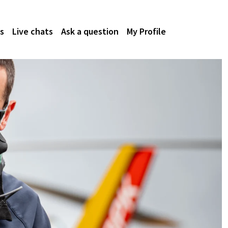
s
Live chats
Ask a question
My Profile