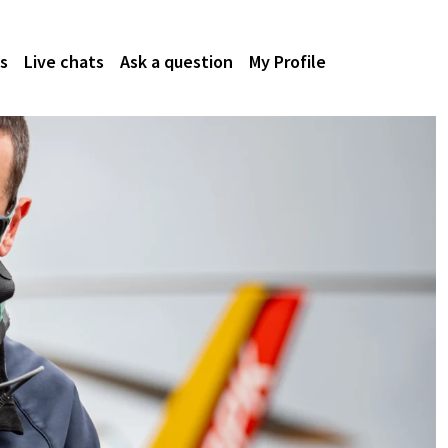
s
Live chats
Ask a question
My Profile