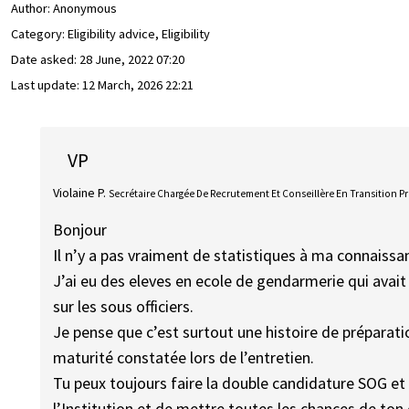
Author:
Anonymous
Category: Eligibility advice, Eligibility
Date asked:
28 June, 2022 07:20
Last update:
12 March, 2026 22:21
VP
Violaine P.
Secrétaire Chargée De Recrutement Et Conseillère En Transition P
Bonjour
Il n’y a pas vraiment de statistiques à ma connaissa
J’ai eu des eleves en ecole de gendarmerie qui avait
sur les sous officiers.
Je pense que c’est surtout une histoire de préparat
maturité constatée lors de l’entretien.
Tu peux toujours faire la double candidature SOG et
l’Institution et de mettre toutes les chances de ton 