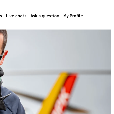
s
Live chats
Ask a question
My Profile