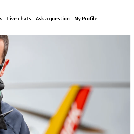
s
Live chats
Ask a question
My Profile