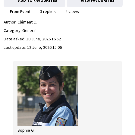
ADD TO FAVOURITES
VIEW FAVOURITES
From Event
3 replies
4 views
Author:
Clément C.
Category: General
Date asked:
10 June, 2026 16:52
Last update:
12 June, 2026 15:06
Sophie G.