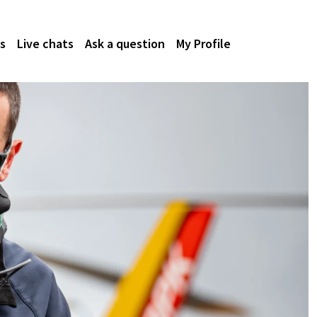
s
Live chats
Ask a question
My Profile