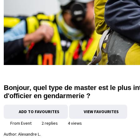
Bonjour, quel type de master est le plus i
d'officier en gendarmerie ?
ADD TO FAVOURITES
VIEW FAVOURITES
From Event
2 replies
4 views
Author:
Alexandre L.