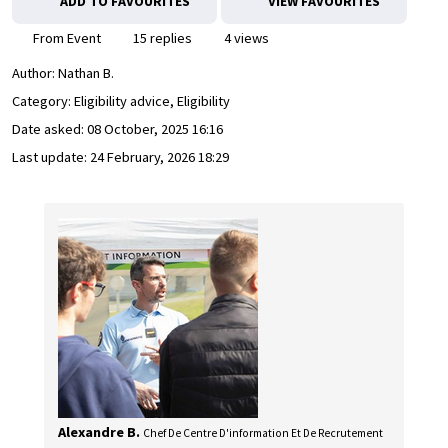
ADD TO FAVOURITES
VIEW FAVOURITES
From Event
15 replies
4 views
Author:
Nathan B.
Category: Eligibility advice, Eligibility
Date asked:
08 October, 2025 16:16
Last update:
24 February, 2026 18:29
Alexandre B.
Chef De Centre D'information Et De Recrutement