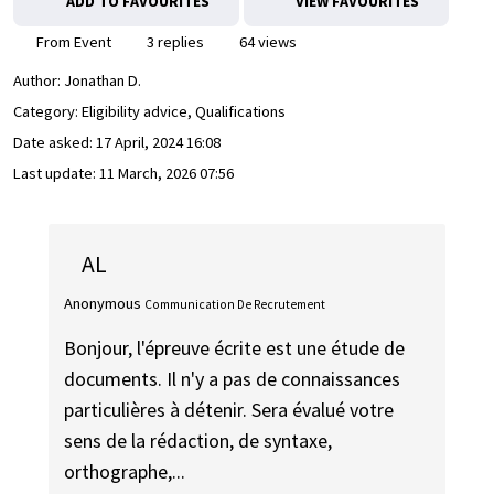
ADD TO FAVOURITES
VIEW FAVOURITES
From Event
3 replies
64 views
Author:
Jonathan D.
Category: Eligibility advice, Qualifications
Date asked:
17 April, 2024 16:08
Last update:
11 March, 2026 07:56
AL
Anonymous
Communication De Recrutement
Bonjour, l'épreuve écrite est une étude de
documents. Il n'y a pas de connaissances
particulières à détenir. Sera évalué votre
sens de la rédaction, de syntaxe,
orthographe,...