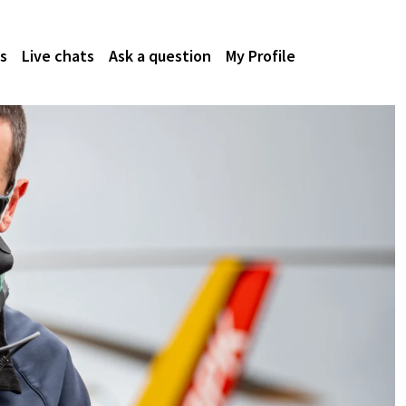
s
Live chats
Ask a question
My Profile