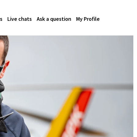
s
Live chats
Ask a question
My Profile