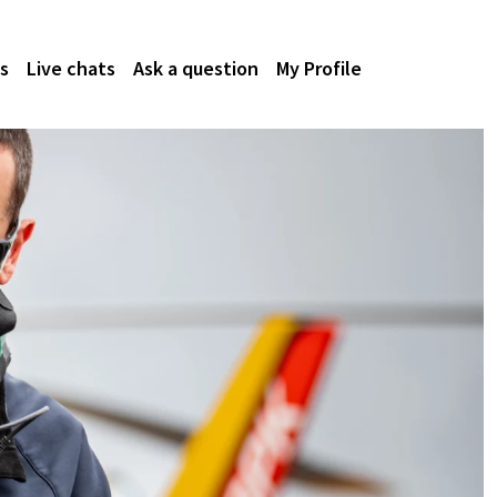
s
Live chats
Ask a question
My Profile