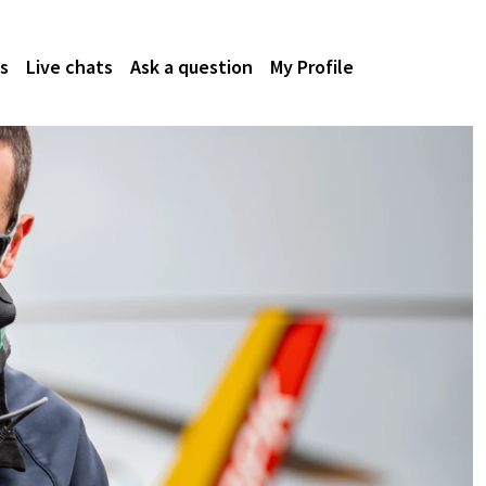
s
Live chats
Ask a question
My Profile