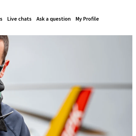
s
Live chats
Ask a question
My Profile