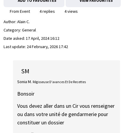
ADD TO FAVOURITES
VIEW FAVOURITES
From Event
4 replies
4 views
Author:
Alain C.
Category: General
Date asked:
17 April, 2024 16:12
Last update:
24 February, 2026 17:42
SM
Sonia M.
Régisseuse D'avances Et De Recettes
Bonsoir
Vous devez aller dans un Cir vous renseigner
ou dans votre unité de gendarmerie pour
constituer un dossier