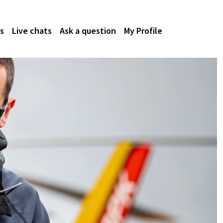
s
Live chats
Ask a question
My Profile