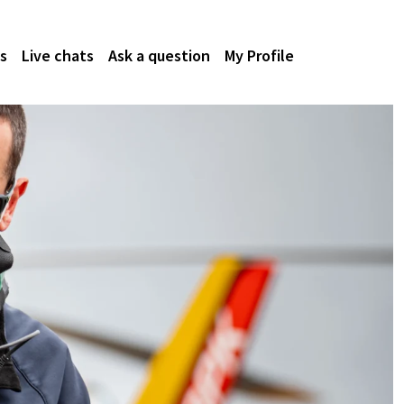
s
Live chats
Ask a question
My Profile