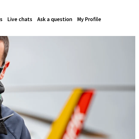
s
Live chats
Ask a question
My Profile