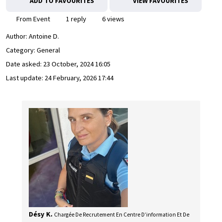
ADD TO FAVOURITES
VIEW FAVOURITES
From Event
1 reply
6 views
Author:
Antoine D.
Category: General
Date asked:
23 October, 2024 16:05
Last update:
24 February, 2026 17:44
Désy K.
Chargée De Recrutement En Centre D’information Et De