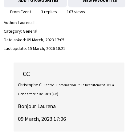
ADD TO FAVOURITES
VIEW FAVOURITES
From Event
3 replies
107 views
Author:
Laurena L.
Category: General
Date asked:
09 March, 2023 17:05
Last update:
15 March, 2026 18:21
CC
Christophe C.
Centre D'information Et De Recrutement De La
Gendarmerie De Paris (Cir)
Bonjour Laurena
09 March, 2023 17:06