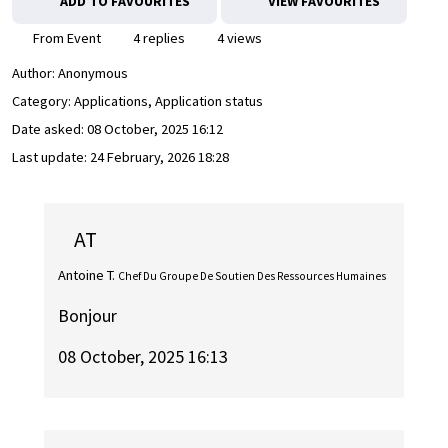
ADD TO FAVOURITES
VIEW FAVOURITES
From Event
4 replies
4 views
Author:
Anonymous
Category: Applications, Application status
Date asked:
08 October, 2025 16:12
Last update:
24 February, 2026 18:28
AT
Antoine T.
Chef Du Groupe De Soutien Des Ressources Humaines
Bonjour
08 October, 2025 16:13