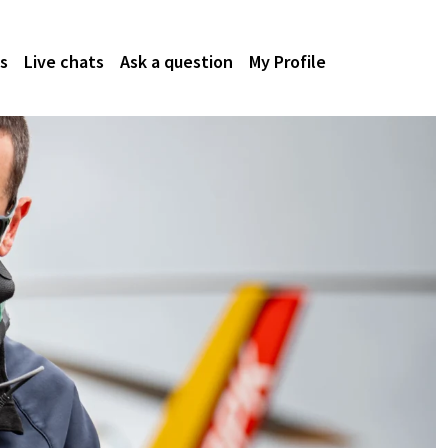
s
Live chats
Ask a question
My Profile